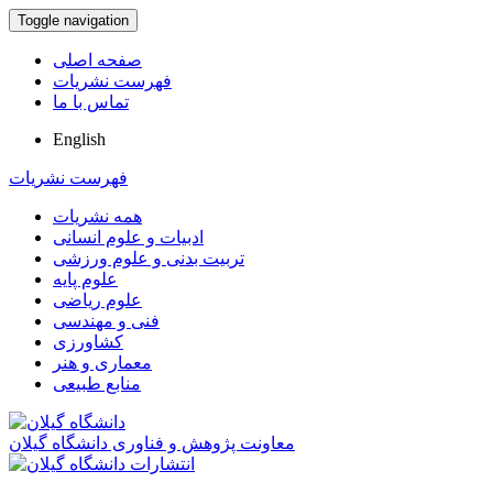
Toggle navigation
صفحه اصلی
فهرست نشریات
تماس با ما
English
فهرست نشریات
همه نشریات
ادبیات و علوم انسانی
تربیت بدنی و علوم ورزشی
علوم پایه
علوم ریاضی
فنی و مهندسی
کشاورزی
معماری و هنر
منابع طبیعی
معاونت پژوهش و فناوری دانشگاه گیلان