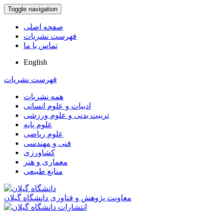
Toggle navigation
صفحه اصلی
فهرست نشریات
تماس با ما
English
فهرست نشریات
همه نشریات
ادبیات و علوم انسانی
تربیت بدنی و علوم ورزشی
علوم پایه
علوم ریاضی
فنی و مهندسی
کشاورزی
معماری و هنر
منابع طبیعی
معاونت پژوهش و فناوری دانشگاه گیلان