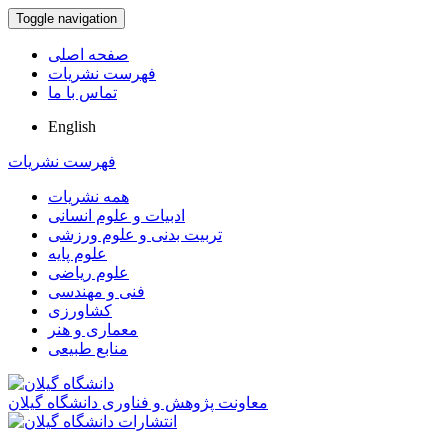
Toggle navigation
صفحه اصلی
فهرست نشریات
تماس با ما
English
فهرست نشریات
همه نشریات
ادبیات و علوم انسانی
تربیت بدنی و علوم ورزشی
علوم پایه
علوم ریاضی
فنی و مهندسی
کشاورزی
معماری و هنر
منابع طبیعی
معاونت پژوهش و فناوری دانشگاه گیلان