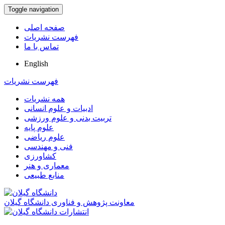
Toggle navigation
صفحه اصلی
فهرست نشریات
تماس با ما
English
فهرست نشریات
همه نشریات
ادبیات و علوم انسانی
تربیت بدنی و علوم ورزشی
علوم پایه
علوم ریاضی
فنی و مهندسی
کشاورزی
معماری و هنر
منابع طبیعی
معاونت پژوهش و فناوری دانشگاه گیلان