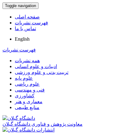
Toggle navigation
صفحه اصلی
فهرست نشریات
تماس با ما
English
فهرست نشریات
همه نشریات
ادبیات و علوم انسانی
تربیت بدنی و علوم ورزشی
علوم پایه
علوم ریاضی
فنی و مهندسی
کشاورزی
معماری و هنر
منابع طبیعی
معاونت پژوهش و فناوری دانشگاه گیلان