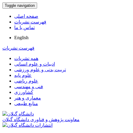
Toggle navigation
صفحه اصلی
فهرست نشریات
تماس با ما
English
فهرست نشریات
همه نشریات
ادبیات و علوم انسانی
تربیت بدنی و علوم ورزشی
علوم پایه
علوم ریاضی
فنی و مهندسی
کشاورزی
معماری و هنر
منابع طبیعی
معاونت پژوهش و فناوری دانشگاه گیلان