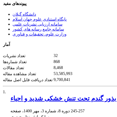
پیوندهای مفید
دانشگاه گیلان
پایگاه استنادی علوم جهان اسلام
سامانه ارزیابی نشریات علمی
سامانه جامع رسانه های کشور
وزارت علوم، تحقیقات و فناوری
آمار
32
تعداد نشریات
868
تعداد شماره‌ها
8,468
تعداد مقالات
53,585,993
تعداد مشاهده مقاله
9,700,841
تعداد دریافت فایل اصل مقاله
1.
م بذور گندم تحت تنش خشکی شدید و احیاء
245-257
دوره 8، شماره 3، مهر 1400، صفحه
پریسا کوباز؛ منظر حیدری