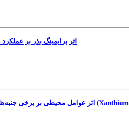
اثر پرایمینگ بذر بر عملکرد
ت علف هرز توق (Xanthium strumarium L.)