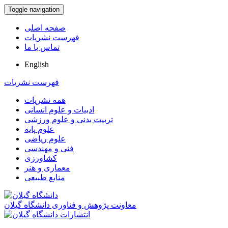
Toggle navigation
صفحه اصلی
فهرست نشریات
تماس با ما
English
فهرست نشریات
همه نشریات
ادبیات و علوم انسانی
تربیت بدنی و علوم ورزشی
علوم پایه
علوم ریاضی
فنی و مهندسی
کشاورزی
معماری و هنر
منابع طبیعی
معاونت پژوهش و فناوری دانشگاه گیلان