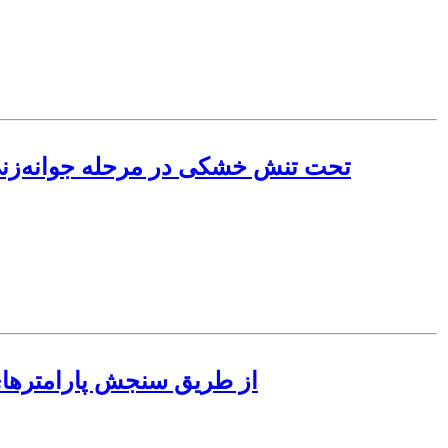
غربال‌گری ژنوتیپ‌های برنج (Oryza sativa.L) تحت تنش 
گزینش ارقام متحمل به تنش خشکی در گیاه عدس (Lens culinaris Medik.) از 