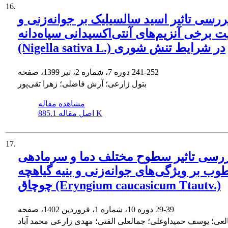
16.
ررسی تاثیر اسید سالسیلیک بر جوانه‌زنی و
ت برخی آنزیم‌های آنتی‌اکسیدانی سیاه‌دانه
(Nigella sativa L.) در شرایط تنش شوری
241-252
دوره 7، شماره 2، تیر 1399، صفحه
بتول زارعی؛ آرش فاضلی؛ زهرا تقی‌پور
مشاهده مقاله
885.1 K
اصل مقاله
17.
رسی تاثیر سطوح مختلف دما و سرمادهی
وب بر ویژگی‌های جوانه‌زنی و بنیه گیاهچه
چوچاق (Eryngium caucasicum Ttautv.)
29-39
دوره 10، شماره 1، فروردین 1402، صفحه
لعی؛ یوسف حمیداوغلی؛ جمالعلی الفتی؛ مهدی زارعی محمد آباد