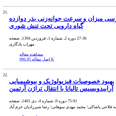
21.
سی میزان و سرعت جوانه‌زنی بذر دوازده
گیاه دارویی تحت تنش شوری
27-36
دوره 2، شماره 1، فروردین 1394، صفحه
مهراب یادگاری
مشاهده مقاله
996.95 K
اصل مقاله
22.
بهبود خصوصیات فیزیولوژیک و بیوشیمیایی
آرابیدوبسیس تالیانا با انتقال تراژن آرتمین
75-91
دوره 9، شماره 4، دی 1401، صفحه
ه فلاحی پاشاکی؛ محمد مهدی سوهانی؛ رضا شیرزادیان خرم آباد