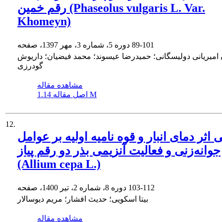
رقم خمین (Phaseolus vulgaris L. Var.
Khomeyn)
89-101
دوره 5، شماره 3، مهر 1397، صفحه
امیریانی دولیسگانی؛ حمیدرضا عیسوند؛ محمد فیضیان؛ داریوش
گودرزی
مشاهده مقاله
1.14 M
اصل مقاله
12.
اثر دمای انبار و قوه نامیه اولیه بر عوامل
جوانه‌زنی و فعالیت آنزیمی بذر دو رقم پیاز
(Allium cepa L.)
103-112
دوره 8، شماره 2، تیر 1400، صفحه
بیتا اسکویی؛ حدیث افشار؛ مریم دیوسالار
مشاهده مقاله