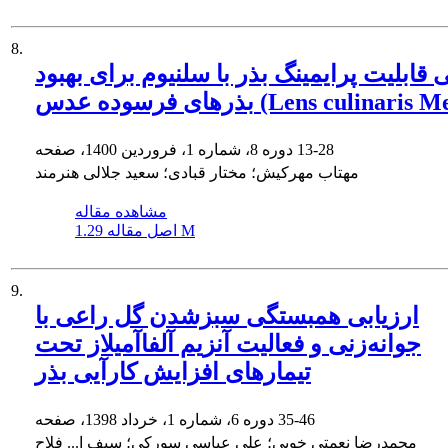
8.
ی قابلیت پرایمینگ بذر با سلنیوم برای بهبود
رسوده عدس (Lens culinaris Medic)
13-28
دوره 8، شماره 1، فروردین 1400، صفحه
مهتاب مهرکیش؛ مختار قبادی؛ سعید جلالی هنرمند
مشاهده مقاله
1.29 M
اصل مقاله
9.
ارزیابی همبستگی سبزشدن گل راعی با
جوانه‌زنی و فعالیت آنزیم آلفاآمیلاز تحت
تیمارهای افزایش کارآیی بذر
35-46
دوره 6، شماره 1، خرداد 1398، صفحه
محمدرضا نعمتی خویی؛ علی عباسی سورکی؛ سیف ا... فلاح