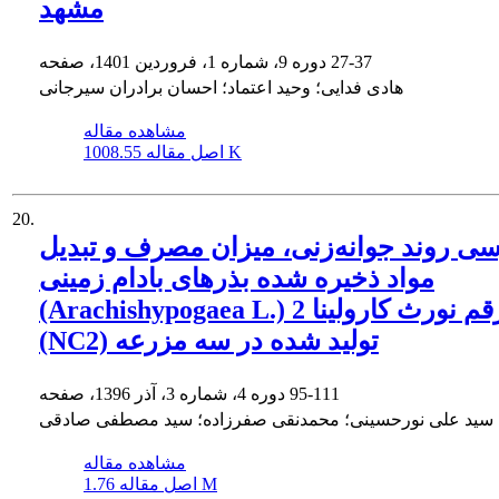
مشهد
27-37
دوره 9، شماره 1، فروردین 1401، صفحه
هادی فدایی؛ وحید اعتماد؛ احسان برادران سیرجانی
مشاهده مقاله
1008.55 K
اصل مقاله
20.
ی روند جوانه‌زنی، میزان مصرف و تبدیل
مواد ذخیره شده بذرهای بادام زمینی
(Arachishypogaea L.) رقم نورث کارولینا 2
(NC2) تولید شده در سه مزرعه
95-111
دوره 4، شماره 3، آذر 1396، صفحه
سید علی نورحسینی؛ محمدنقی صفرزاده؛ سید مصطفی صادقی
مشاهده مقاله
1.76 M
اصل مقاله