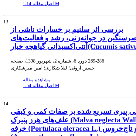
1.14 M
اصل مقاله
13.
بررسی اثر سلنیم بر خسارات ناشی از
صر‌سنگین در جوانه‌زنی، رشد و فعالیت‌های
نی گیاهچه خیار(Cucumis sativus L.)
269-286
دوره 6، شماره 2، شهریور 1398، صفحه
حسین آروئی؛ لیلا شکاری؛ امین میرشکاری
مشاهده مقاله
1.54 M
اصل مقاله
14.
 پیری تسریع شده بر صفات کمی و کیفی
علف‌های هرز پنیرک (Malva neglecta Wallr.)،
خرفه (Portulaca oleracea L.) و تاج‌خروس