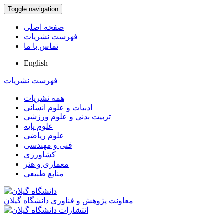
Toggle navigation
صفحه اصلی
فهرست نشریات
تماس با ما
English
فهرست نشریات
همه نشریات
ادبیات و علوم انسانی
تربیت بدنی و علوم ورزشی
علوم پایه
علوم ریاضی
فنی و مهندسی
کشاورزی
معماری و هنر
منابع طبیعی
معاونت پژوهش و فناوری دانشگاه گیلان