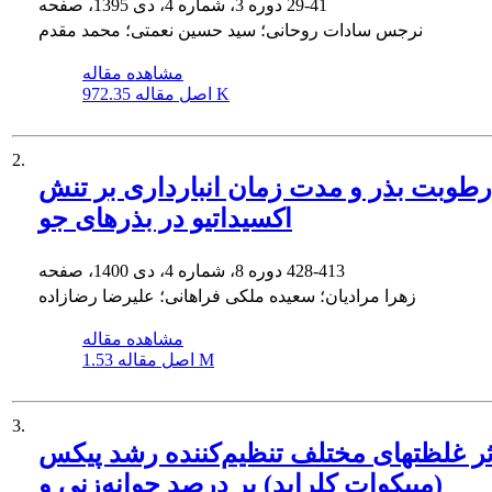
29-41
دوره 3، شماره 4، دی 1395، صفحه
نرجس سادات روحانی؛ سید حسین نعمتی؛ محمد مقدم
مشاهده مقاله
972.35 K
اصل مقاله
2.
رطوبت بذر و مدت زمان انبارداری بر تنش
اکسیداتیو در بذر‌های جو
428-413
دوره 8، شماره 4، دی 1400، صفحه
زهرا مرادیان؛ سعیده ملکی فراهانی؛ علیرضا رضازاده
مشاهده مقاله
1.53 M
اصل مقاله
3.
ثر غلظتهای مختلف تنظیم‌کننده رشد پیکس
(مپیکوات کلراید) بر درصد جوانه‌زنی و