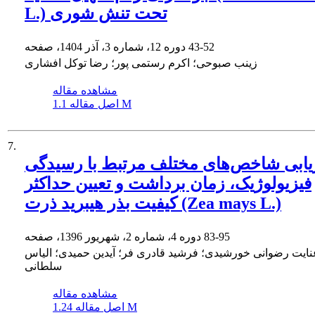
L.) تحت تنش شوری
43-52
دوره 12، شماره 3، آذر 1404، صفحه
زینب صبوحی؛ اکرم رستمی پور؛ رضا توکل افشاری
مشاهده مقاله
1.1 M
اصل مقاله
7.
یابی شاخص‌های مختلف مرتبط با رسیدگی
فیزیولوژیک، زمان برداشت و تعیین حداکثر
کیفیت بذر هیبرید ذرت (Zea mays L.)
83-95
دوره 4، شماره 2، شهریور 1396، صفحه
نایت رضوانی خورشیدی؛ فرشید قادری فر؛ آیدین حمیدی؛ الیاس
سلطانی
مشاهده مقاله
1.24 M
اصل مقاله