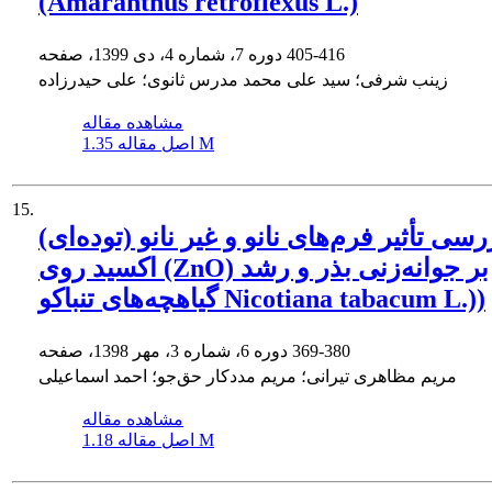
(Amaranthus retroflexus L.)
405-416
دوره 7، شماره 4، دی 1399، صفحه
زینب شرفی؛ سید علی محمد مدرس ثانوی؛ علی حیدرزاده
مشاهده مقاله
1.35 M
اصل مقاله
15.
رسی تأثیر فرم‌های نانو و غیر ‌نانو (توده‌ای)
اکسید روی (ZnO) بر جوانه‌زنی بذر و رشد
گیاهچه‌های تنباکو Nicotiana tabacum L.))
369-380
دوره 6، شماره 3، مهر 1398، صفحه
مریم مظاهری تیرانی؛ مریم مددکار حق‌جو؛ احمد اسماعیلی
مشاهده مقاله
1.18 M
اصل مقاله