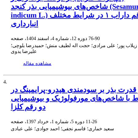
شاخص‌های بیوشیمیایی بذر کنجد (Sesamum
indicum L.) رقم داراب ۱ در شرایط مختلف
انبارداری
76-90
دوره 12، شماره 4، اسفند 1404، صفحه
زیلاب پور؛ علی مرادی؛ حجت اله لطیف منش؛ حمیدرضا بلوچی؛
علیرضا یدوی
مشاهده مقاله
4.
 قدرت بذر بر سودمندی هیدرو-پرایمینگ در
اط با شاخص‌های مورفولوژیک و بیوشیمیایی
دو رقم کلزا
11-26
دوره 5، شماره 1، خرداد 1397، صفحه
سعید خماری؛ قاسم نجفی؛ احمد جوادی؛ علی عبادی