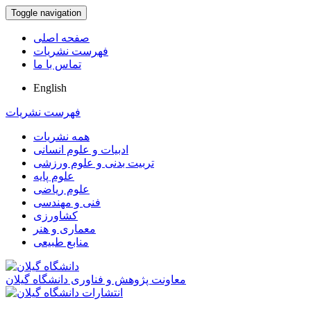
Toggle navigation
صفحه اصلی
فهرست نشریات
تماس با ما
English
فهرست نشریات
همه نشریات
ادبیات و علوم انسانی
تربیت بدنی و علوم ورزشی
علوم پایه
علوم ریاضی
فنی و مهندسی
کشاورزی
معماری و هنر
منابع طبیعی
معاونت پژوهش و فناوری دانشگاه گیلان