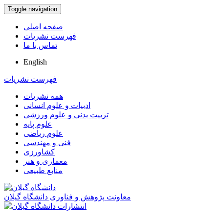
Toggle navigation
صفحه اصلی
فهرست نشریات
تماس با ما
English
فهرست نشریات
همه نشریات
ادبیات و علوم انسانی
تربیت بدنی و علوم ورزشی
علوم پایه
علوم ریاضی
فنی و مهندسی
کشاورزی
معماری و هنر
منابع طبیعی
معاونت پژوهش و فناوری دانشگاه گیلان