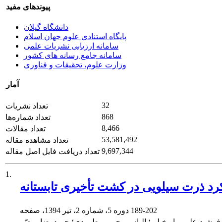
پیوندهای مفید
دانشگاه گیلان
پایگاه استنادی علوم جهان اسلام
سامانه ارزیابی نشریات علمی
سامانه جامع رسانه های کشور
وزارت علوم، تحقیقات و فناوری
آمار
32
تعداد نشریات
868
تعداد شماره‌ها
8,466
تعداد مقالات
53,581,492
تعداد مشاهده مقاله
9,697,344
تعداد دریافت فایل اصل مقاله
1.
لکرد ذرت سیلویی در کشت تأخیری تابستانه
189-202
دوره 5، شماره 2، تیر 1394، صفحه
فرشید علیپور ابوخیلی؛ الیاس رحیمی پطرودی؛ حمیدرضا مبصّر