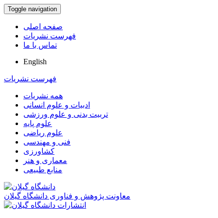
Toggle navigation
صفحه اصلی
فهرست نشریات
تماس با ما
English
فهرست نشریات
همه نشریات
ادبیات و علوم انسانی
تربیت بدنی و علوم ورزشی
علوم پایه
علوم ریاضی
فنی و مهندسی
کشاورزی
معماری و هنر
منابع طبیعی
معاونت پژوهش و فناوری دانشگاه گیلان