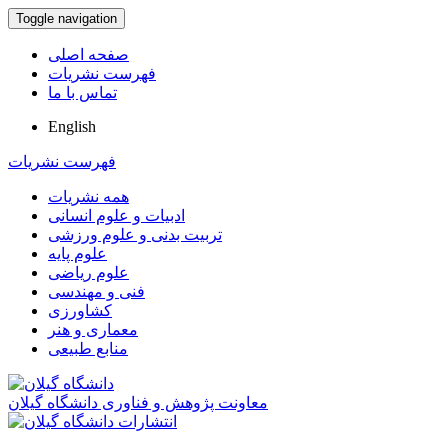
Toggle navigation
صفحه اصلی
فهرست نشریات
تماس با ما
English
فهرست نشریات
همه نشریات
ادبیات و علوم انسانی
تربیت بدنی و علوم ورزشی
علوم پایه
علوم ریاضی
فنی و مهندسی
کشاورزی
معماری و هنر
منابع طبیعی
معاونت پژوهش و فناوری دانشگاه گیلان