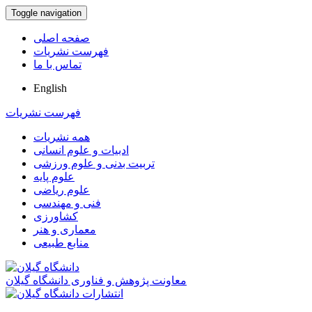
Toggle navigation
صفحه اصلی
فهرست نشریات
تماس با ما
English
فهرست نشریات
همه نشریات
ادبیات و علوم انسانی
تربیت بدنی و علوم ورزشی
علوم پایه
علوم ریاضی
فنی و مهندسی
کشاورزی
معماری و هنر
منابع طبیعی
معاونت پژوهش و فناوری دانشگاه گیلان