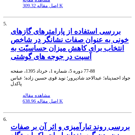
309.32 K
اصل مقاله
5.
بررسی استفاده از پارامترهای گازهای
خونی به عنوان صفات نشانگر در شاخص
انتخاب برای کاهش میزان حساسیّت به
آسیت در جوجه های گوشتی
77-88
دوره 5، شماره 1، خرداد 1395، صفحه
جواد احمدپناه؛ عبدالاحد شادپرور؛ نوید قوی حسین زاده؛ عباس
پاکدل
مشاهده مقاله
638.96 K
اصل مقاله
6.
بررسی روند تبار‌آمیزی و اثر آن بر صفات