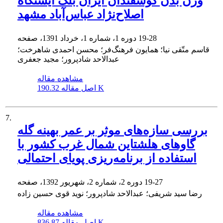
وزن بدن گوسفندان ایران بلک ایستگاه
اصلاح‌نژاد عباس‌آباد مشهد
19-28
دوره 1، شماره 1، خرداد 1391، صفحه
قاسم متّقی نیا؛ همایون فرهنگ‌فر؛ محسن احمدی شاهرخت؛
عبدالاحد شادپرور؛ مجید جعفری
مشاهده مقاله
190.32 K
اصل مقاله
7.
بررسی سازه‌های موثر بر عمر بهینه گله
گاوهای هلشتاین شمال غرب کشور با
استفاده از برنامه‌ریزی پویای احتمالی
19-27
دوره 2، شماره 2، شهریور 1392، صفحه
رضا سید شریفی؛ عبدالاحد شادپرور؛ نوید قوی حسین زاده
مشاهده مقاله
836.87 K
اصل مقاله