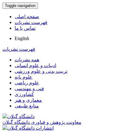
Toggle navigation
صفحه اصلی
فهرست نشریات
تماس با ما
English
فهرست نشریات
همه نشریات
ادبیات و علوم انسانی
تربیت بدنی و علوم ورزشی
علوم پایه
علوم ریاضی
فنی و مهندسی
کشاورزی
معماری و هنر
منابع طبیعی
معاونت پژوهش و فناوری دانشگاه گیلان