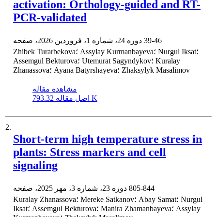
activation: Orthology-guided and RT-
PCR-validated
39-46
دوره 24، شماره 1، فروردین 2026، صفحه
Zhibek Turarbekova؛ Assylay Kurmanbayeva؛ Nurgul Iksat؛
Assemgul Bekturova؛ Utemurat Sagyndykov؛ Kuralay
Zhanassova؛ Ayana Batyrshayeva؛ Zhaksylyk Masalimov
مشاهده مقاله
793.32 K
اصل مقاله
2.
Short-term high temperature stress in
plants: Stress markers and cell
signaling
805-844
دوره 23، شماره 3، مهر 2025، صفحه
Kuralay Zhanassova؛ Mereke Satkanov؛ Abay Samat؛ Nurgul
Iksat؛ Assemgul Bekturova؛ Manira Zhamanbayeva؛ Assylay