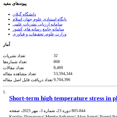
پیوندهای مفید
دانشگاه گیلان
پایگاه استنادی علوم جهان اسلام
سامانه ارزیابی نشریات علمی
سامانه جامع رسانه های کشور
وزارت علوم، تحقیقات و فناوری
آمار
32
تعداد نشریات
868
تعداد شماره‌ها
8,469
تعداد مقالات
53,594,344
تعداد مشاهده مقاله
9,704,396
تعداد دریافت فایل اصل مقاله
1.
Short-term high temperature stress in pl
805-844
دوره 23، شماره 3، مهر 2025، صفحه
Kuralay Zhanassova؛ Mereke Satkanov؛ Abay Samat؛ Nurgul Iksat؛ Assemgul Bekturova؛ Manira Zhamanbayeva؛ Assylay Kurmanbayeva؛ Zhaksylyk