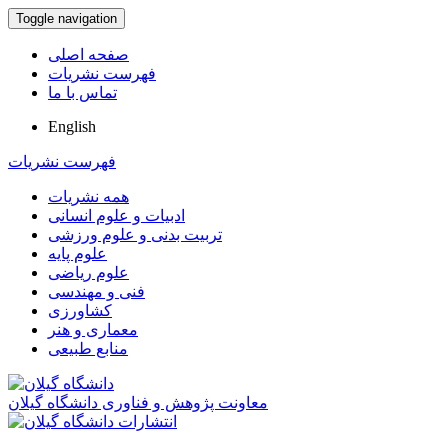
Toggle navigation
صفحه اصلی
فهرست نشریات
تماس با ما
English
فهرست نشریات
همه نشریات
ادبیات و علوم انسانی
تربیت بدنی و علوم ورزشی
علوم پایه
علوم ریاضی
فنی و مهندسی
کشاورزی
معماری و هنر
منابع طبیعی
معاونت پژوهش و فناوری دانشگاه گیلان