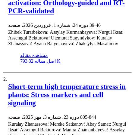
activation: Orthology-guided and RT-
PCR-validated
39-46
دوره 24، شماره 1، فروردین 2026، صفحه
Zhibek Turarbekova؛ Assylay Kurmanbayeva؛ Nurgul Iksat؛
Assemgul Bekturova؛ Utemurat Sagyndykov؛ Kuralay
Zhanassova؛ Ayana Batyrshayeva؛ Zhaksylyk Masalimov
مشاهده مقاله
793.32 K
اصل مقاله
2.
Short-term high temperature stress in
plants: Stress markers and cell
signaling
805-844
دوره 23، شماره 3، مهر 2025، صفحه
Kuralay Zhanassova؛ Mereke Satkanov؛ Abay Samat؛ Nurgul
Iksat؛ Assemgul Bekturova؛ Manira Zhamanbayeva؛ Assylay