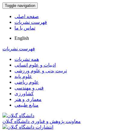
Toggle navigation
صفحه اصلی
فهرست نشریات
تماس با ما
English
فهرست نشریات
همه نشریات
ادبیات و علوم انسانی
تربیت بدنی و علوم ورزشی
علوم پایه
علوم ریاضی
فنی و مهندسی
کشاورزی
معماری و هنر
منابع طبیعی
معاونت پژوهش و فناوری دانشگاه گیلان