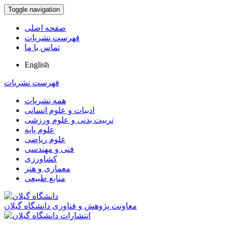
Toggle navigation
صفحه اصلی
فهرست نشریات
تماس با ما
English
فهرست نشریات
همه نشریات
ادبیات و علوم انسانی
تربیت بدنی و علوم ورزشی
علوم پایه
علوم ریاضی
فنی و مهندسی
کشاورزی
معماری و هنر
منابع طبیعی
معاونت پژوهش و فناوری دانشگاه گیلان