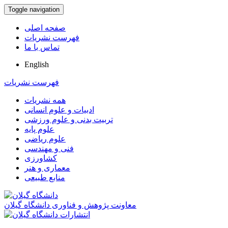
Toggle navigation
صفحه اصلی
فهرست نشریات
تماس با ما
English
فهرست نشریات
همه نشریات
ادبیات و علوم انسانی
تربیت بدنی و علوم ورزشی
علوم پایه
علوم ریاضی
فنی و مهندسی
کشاورزی
معماری و هنر
منابع طبیعی
معاونت پژوهش و فناوری دانشگاه گیلان