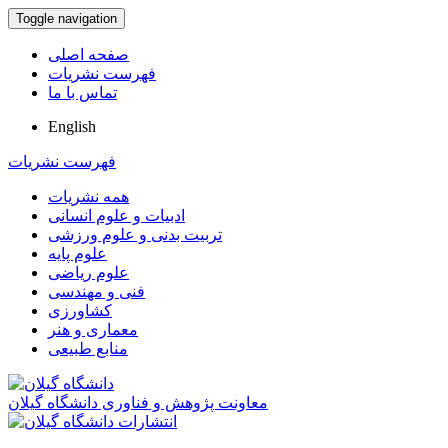
Toggle navigation
صفحه اصلی
فهرست نشریات
تماس با ما
English
فهرست نشریات
همه نشریات
ادبیات و علوم انسانی
تربیت بدنی و علوم ورزشی
علوم پایه
علوم ریاضی
فنی و مهندسی
کشاورزی
معماری و هنر
منابع طبیعی
معاونت پژوهش و فناوری دانشگاه گیلان