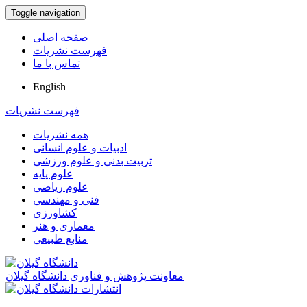
Toggle navigation
صفحه اصلی
فهرست نشریات
تماس با ما
English
فهرست نشریات
همه نشریات
ادبیات و علوم انسانی
تربیت بدنی و علوم ورزشی
علوم پایه
علوم ریاضی
فنی و مهندسی
کشاورزی
معماری و هنر
منابع طبیعی
معاونت پژوهش و فناوری دانشگاه گیلان