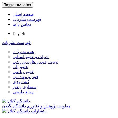
Toggle navigation
صفحه اصلی
فهرست نشریات
تماس با ما
English
فهرست نشریات
همه نشریات
ادبیات و علوم انسانی
تربیت بدنی و علوم ورزشی
علوم پایه
علوم ریاضی
فنی و مهندسی
کشاورزی
معماری و هنر
منابع طبیعی
معاونت پژوهش و فناوری دانشگاه گیلان