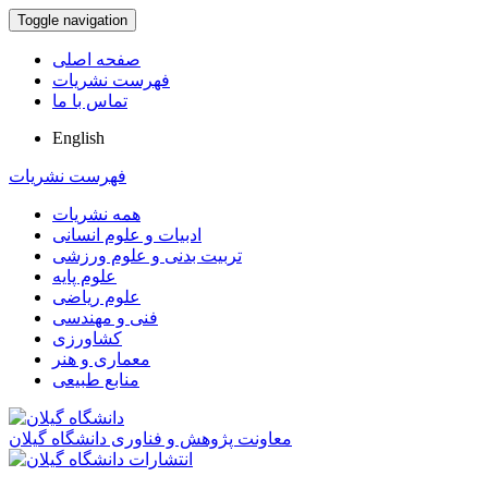
Toggle navigation
صفحه اصلی
فهرست نشریات
تماس با ما
English
فهرست نشریات
همه نشریات
ادبیات و علوم انسانی
تربیت بدنی و علوم ورزشی
علوم پایه
علوم ریاضی
فنی و مهندسی
کشاورزی
معماری و هنر
منابع طبیعی
معاونت پژوهش و فناوری دانشگاه گیلان