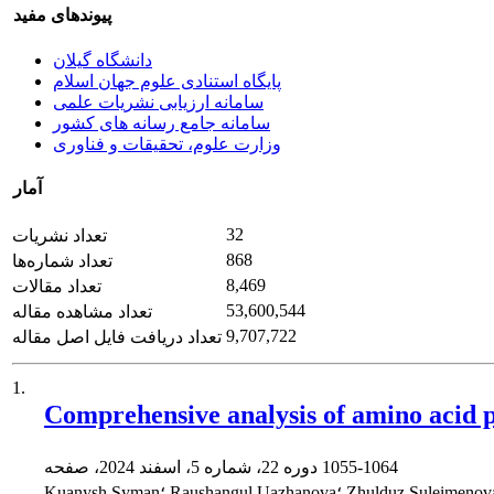
پیوندهای مفید
دانشگاه گیلان
پایگاه استنادی علوم جهان اسلام
سامانه ارزیابی نشریات علمی
سامانه جامع رسانه های کشور
وزارت علوم، تحقیقات و فناوری
آمار
32
تعداد نشریات
868
تعداد شماره‌ها
8,469
تعداد مقالات
53,600,544
تعداد مشاهده مقاله
9,707,722
تعداد دریافت فایل اصل مقاله
1.
Comprehensive analysis of amino acid pr
1055-1064
دوره 22، شماره 5، اسفند 2024، صفحه
Kuanysh Syman؛ Raushangul Uazhanova؛ Zhulduz Suleimenova؛ Rakhmatova Markhabo Rasulovna؛ , Elnura Xamdamova؛ Kuryozov Urinboy Sabirovich؛ N. Esanmurodova؛ Rustem Shichiyakh؛