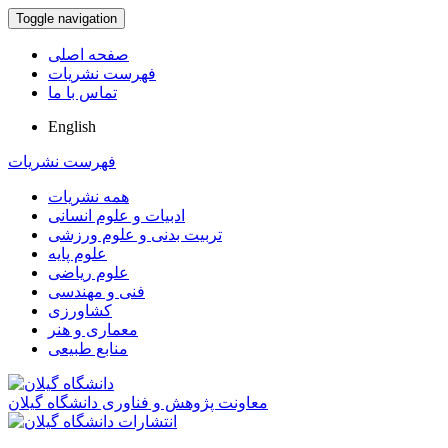
Toggle navigation
صفحه اصلی
فهرست نشریات
تماس با ما
English
فهرست نشریات
همه نشریات
ادبیات و علوم انسانی
تربیت بدنی و علوم ورزشی
علوم پایه
علوم ریاضی
فنی و مهندسی
کشاورزی
معماری و هنر
منابع طبیعی
معاونت پژوهش و فناوری دانشگاه گیلان