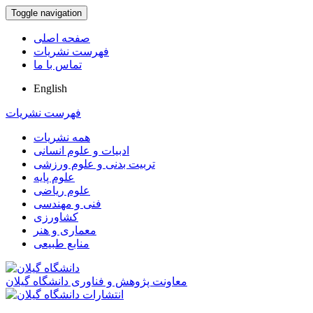
Toggle navigation
صفحه اصلی
فهرست نشریات
تماس با ما
English
فهرست نشریات
همه نشریات
ادبیات و علوم انسانی
تربیت بدنی و علوم ورزشی
علوم پایه
علوم ریاضی
فنی و مهندسی
کشاورزی
معماری و هنر
منابع طبیعی
معاونت پژوهش و فناوری دانشگاه گیلان