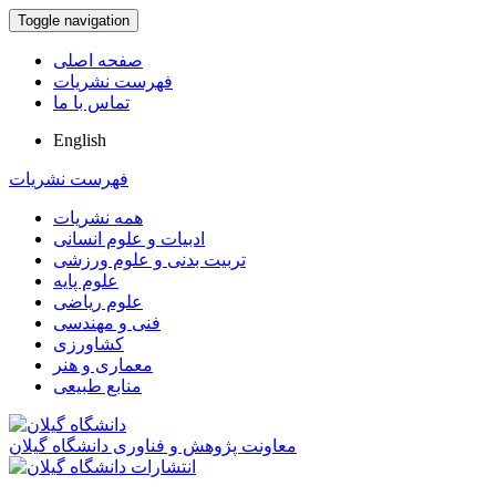
Toggle navigation
صفحه اصلی
فهرست نشریات
تماس با ما
English
فهرست نشریات
همه نشریات
ادبیات و علوم انسانی
تربیت بدنی و علوم ورزشی
علوم پایه
علوم ریاضی
فنی و مهندسی
کشاورزی
معماری و هنر
منابع طبیعی
معاونت پژوهش و فناوری دانشگاه گیلان