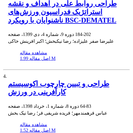
طراحی روابط علّی در اهداف و نقشه
استراتژیک فدراسیون ورزش‌های
ناشنوایان با رویکرد BSC-DEMATEL
184-202
دوره 9، شماره 4، دی 1399، صفحه
علیرضا صفر علیزاده؛ رضا نیکبخش؛ اکبر افرینش خاکی
مشاهده مقاله
1.99 M
اصل مقاله
4.
طراحی و تبیین چارچوب اکوسیستم
کارآفرینی در ورزش
64-83
دوره 8، شماره 1، خرداد 1398، صفحه
عباس فرهمندمهر؛ فریده شریفی فر؛ رضا نیک بخش
مشاهده مقاله
1.52 M
اصل مقاله