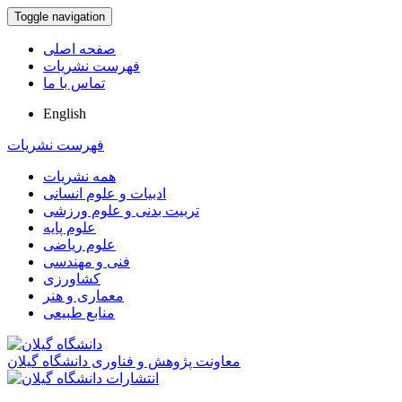
Toggle navigation
صفحه اصلی
فهرست نشریات
تماس با ما
English
فهرست نشریات
همه نشریات
ادبیات و علوم انسانی
تربیت بدنی و علوم ورزشی
علوم پایه
علوم ریاضی
فنی و مهندسی
کشاورزی
معماری و هنر
منابع طبیعی
معاونت پژوهش و فناوری دانشگاه گیلان