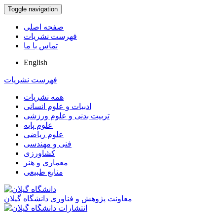
Toggle navigation
صفحه اصلی
فهرست نشریات
تماس با ما
English
فهرست نشریات
همه نشریات
ادبیات و علوم انسانی
تربیت بدنی و علوم ورزشی
علوم پایه
علوم ریاضی
فنی و مهندسی
کشاورزی
معماری و هنر
منابع طبیعی
معاونت پژوهش و فناوری دانشگاه گیلان