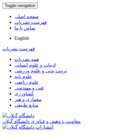
Toggle navigation
صفحه اصلی
فهرست نشریات
تماس با ما
English
فهرست نشریات
همه نشریات
ادبیات و علوم انسانی
تربیت بدنی و علوم ورزشی
علوم پایه
علوم ریاضی
فنی و مهندسی
کشاورزی
معماری و هنر
منابع طبیعی
معاونت پژوهش و فناوری دانشگاه گیلان