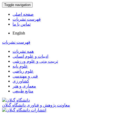
Toggle navigation
صفحه اصلی
فهرست نشریات
تماس با ما
English
فهرست نشریات
همه نشریات
ادبیات و علوم انسانی
تربیت بدنی و علوم ورزشی
علوم پایه
علوم ریاضی
فنی و مهندسی
کشاورزی
معماری و هنر
منابع طبیعی
معاونت پژوهش و فناوری دانشگاه گیلان