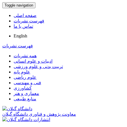
Toggle navigation
صفحه اصلی
فهرست نشریات
تماس با ما
English
فهرست نشریات
همه نشریات
ادبیات و علوم انسانی
تربیت بدنی و علوم ورزشی
علوم پایه
علوم ریاضی
فنی و مهندسی
کشاورزی
معماری و هنر
منابع طبیعی
معاونت پژوهش و فناوری دانشگاه گیلان