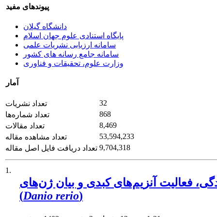
پیوندهای مفید
دانشگاه گیلان
پایگاه استنادی علوم جهان اسلام
سامانه ارزیابی نشریات علمی
سامانه جامع رسانه های کشور
وزارت علوم، تحقیقات و فناوری
آمار
32
تعداد نشریات
868
تعداد شماره‌ها
8,469
تعداد مقالات
53,594,233
تعداد مشاهده مقاله
9,704,318
تعداد دریافت فایل اصل مقاله
1.
یم‌های کبدی و بیان ژن‌های IL1 و IL8 در ماهی گورخری
(
Danio rerio
)