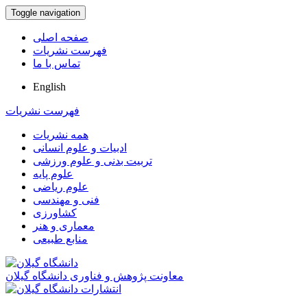
Toggle navigation
صفحه اصلی
فهرست نشریات
تماس با ما
English
فهرست نشریات
همه نشریات
ادبیات و علوم انسانی
تربیت بدنی و علوم ورزشی
علوم پایه
علوم ریاضی
فنی و مهندسی
کشاورزی
معماری و هنر
منابع طبیعی
معاونت پژوهش و فناوری دانشگاه گیلان