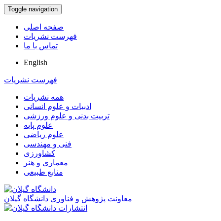
Toggle navigation
صفحه اصلی
فهرست نشریات
تماس با ما
English
فهرست نشریات
همه نشریات
ادبیات و علوم انسانی
تربیت بدنی و علوم ورزشی
علوم پایه
علوم ریاضی
فنی و مهندسی
کشاورزی
معماری و هنر
منابع طبیعی
معاونت پژوهش و فناوری دانشگاه گیلان