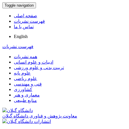
Toggle navigation
صفحه اصلی
فهرست نشریات
تماس با ما
English
فهرست نشریات
همه نشریات
ادبیات و علوم انسانی
تربیت بدنی و علوم ورزشی
علوم پایه
علوم ریاضی
فنی و مهندسی
کشاورزی
معماری و هنر
منابع طبیعی
معاونت پژوهش و فناوری دانشگاه گیلان