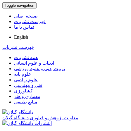
Toggle navigation
صفحه اصلی
فهرست نشریات
تماس با ما
English
فهرست نشریات
همه نشریات
ادبیات و علوم انسانی
تربیت بدنی و علوم ورزشی
علوم پایه
علوم ریاضی
فنی و مهندسی
کشاورزی
معماری و هنر
منابع طبیعی
معاونت پژوهش و فناوری دانشگاه گیلان