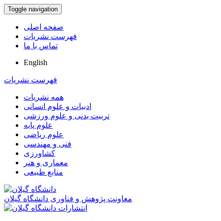
Toggle navigation
صفحه اصلی
فهرست نشریات
تماس با ما
English
فهرست نشریات
همه نشریات
ادبیات و علوم انسانی
تربیت بدنی و علوم ورزشی
علوم پایه
علوم ریاضی
فنی و مهندسی
کشاورزی
معماری و هنر
منابع طبیعی
معاونت پژوهش و فناوری دانشگاه گیلان