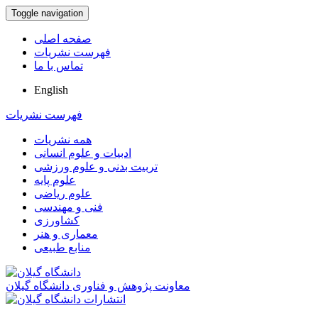
Toggle navigation
صفحه اصلی
فهرست نشریات
تماس با ما
English
فهرست نشریات
همه نشریات
ادبیات و علوم انسانی
تربیت بدنی و علوم ورزشی
علوم پایه
علوم ریاضی
فنی و مهندسی
کشاورزی
معماری و هنر
منابع طبیعی
معاونت پژوهش و فناوری دانشگاه گیلان