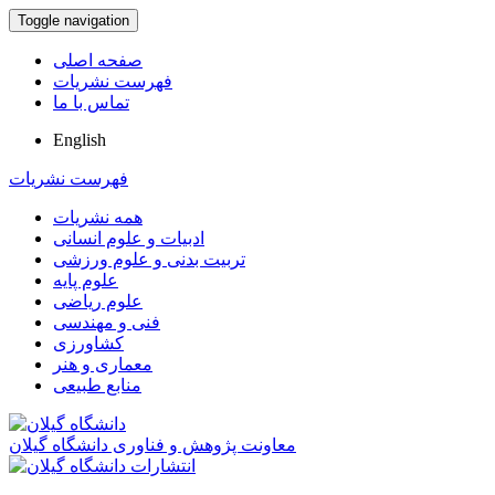
Toggle navigation
صفحه اصلی
فهرست نشریات
تماس با ما
English
فهرست نشریات
همه نشریات
ادبیات و علوم انسانی
تربیت بدنی و علوم ورزشی
علوم پایه
علوم ریاضی
فنی و مهندسی
کشاورزی
معماری و هنر
منابع طبیعی
معاونت پژوهش و فناوری دانشگاه گیلان