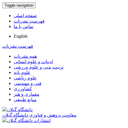
Toggle navigation
صفحه اصلی
فهرست نشریات
تماس با ما
English
فهرست نشریات
همه نشریات
ادبیات و علوم انسانی
تربیت بدنی و علوم ورزشی
علوم پایه
علوم ریاضی
فنی و مهندسی
کشاورزی
معماری و هنر
منابع طبیعی
معاونت پژوهش و فناوری دانشگاه گیلان