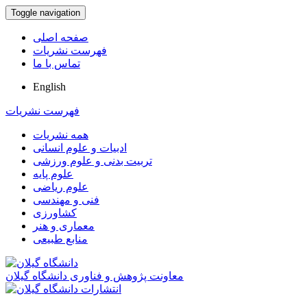
Toggle navigation
صفحه اصلی
فهرست نشریات
تماس با ما
English
فهرست نشریات
همه نشریات
ادبیات و علوم انسانی
تربیت بدنی و علوم ورزشی
علوم پایه
علوم ریاضی
فنی و مهندسی
کشاورزی
معماری و هنر
منابع طبیعی
معاونت پژوهش و فناوری دانشگاه گیلان