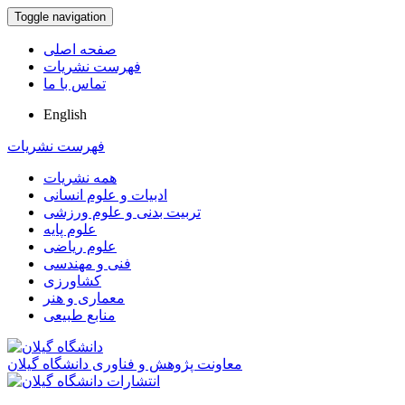
Toggle navigation
صفحه اصلی
فهرست نشریات
تماس با ما
English
فهرست نشریات
همه نشریات
ادبیات و علوم انسانی
تربیت بدنی و علوم ورزشی
علوم پایه
علوم ریاضی
فنی و مهندسی
کشاورزی
معماری و هنر
منابع طبیعی
معاونت پژوهش و فناوری دانشگاه گیلان