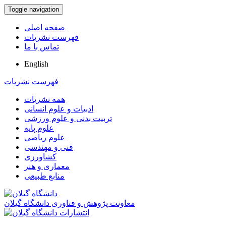
Toggle navigation
صفحه اصلی
فهرست نشریات
تماس با ما
English
فهرست نشریات
همه نشریات
ادبیات و علوم انسانی
تربیت بدنی و علوم ورزشی
علوم پایه
علوم ریاضی
فنی و مهندسی
کشاورزی
معماری و هنر
منابع طبیعی
معاونت پژوهش و فناوری دانشگاه گیلان