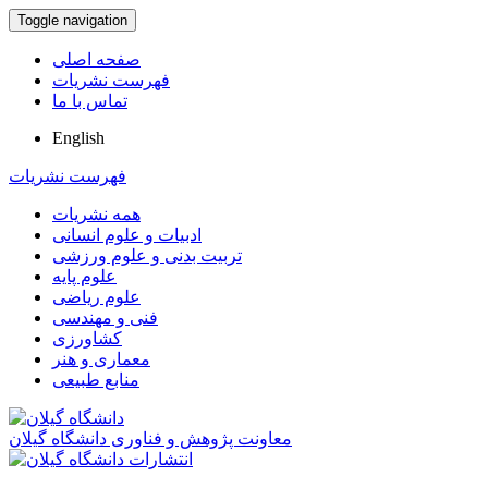
Toggle navigation
صفحه اصلی
فهرست نشریات
تماس با ما
English
فهرست نشریات
همه نشریات
ادبیات و علوم انسانی
تربیت بدنی و علوم ورزشی
علوم پایه
علوم ریاضی
فنی و مهندسی
کشاورزی
معماری و هنر
منابع طبیعی
معاونت پژوهش و فناوری دانشگاه گیلان