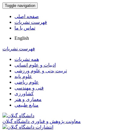
Toggle navigation
صفحه اصلی
فهرست نشریات
تماس با ما
English
فهرست نشریات
همه نشریات
ادبیات و علوم انسانی
تربیت بدنی و علوم ورزشی
علوم پایه
علوم ریاضی
فنی و مهندسی
کشاورزی
معماری و هنر
منابع طبیعی
معاونت پژوهش و فناوری دانشگاه گیلان