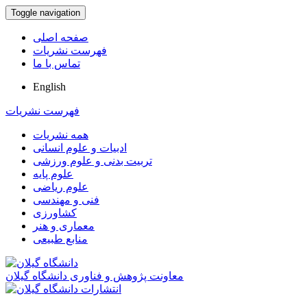
Toggle navigation
صفحه اصلی
فهرست نشریات
تماس با ما
English
فهرست نشریات
همه نشریات
ادبیات و علوم انسانی
تربیت بدنی و علوم ورزشی
علوم پایه
علوم ریاضی
فنی و مهندسی
کشاورزی
معماری و هنر
منابع طبیعی
معاونت پژوهش و فناوری دانشگاه گیلان