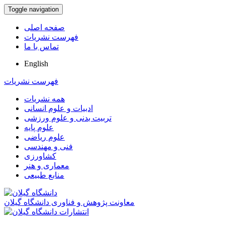
Toggle navigation
صفحه اصلی
فهرست نشریات
تماس با ما
English
فهرست نشریات
همه نشریات
ادبیات و علوم انسانی
تربیت بدنی و علوم ورزشی
علوم پایه
علوم ریاضی
فنی و مهندسی
کشاورزی
معماری و هنر
منابع طبیعی
معاونت پژوهش و فناوری دانشگاه گیلان