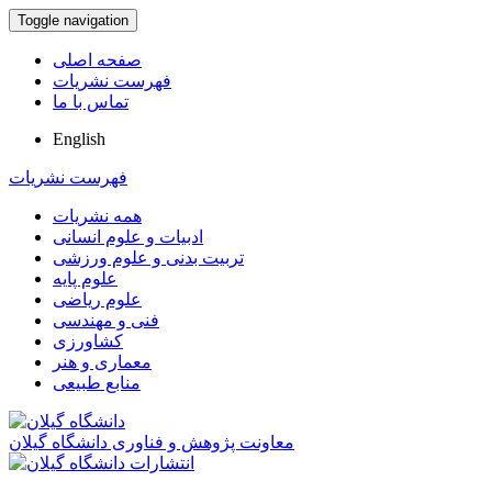
Toggle navigation
صفحه اصلی
فهرست نشریات
تماس با ما
English
فهرست نشریات
همه نشریات
ادبیات و علوم انسانی
تربیت بدنی و علوم ورزشی
علوم پایه
علوم ریاضی
فنی و مهندسی
کشاورزی
معماری و هنر
منابع طبیعی
معاونت پژوهش و فناوری دانشگاه گیلان