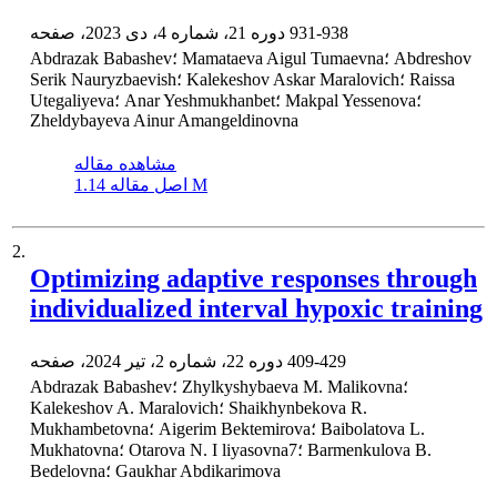
931-938
دوره 21، شماره 4، دی 2023، صفحه
Abdrazak Babashev؛ Mamataeva Aigul Tumaevna؛ Abdreshov
Serik Nauryzbaevish؛ Kalekeshov Askar Maralovich؛ Raissa
Utegaliyeva؛ Anar Yeshmukhanbet؛ Makpal Yessenova؛
Zheldybayeva Ainur Amangeldinovna
مشاهده مقاله
1.14 M
اصل مقاله
2.
Optimizing adaptive responses through
individualized interval hypoxic training
409-429
دوره 22، شماره 2، تیر 2024، صفحه
Abdrazak Babashev؛ Zhylkyshybaeva M. Malikovna؛
Kalekeshov A. Maralovich؛ Shaikhynbekova R.
Mukhambetovna؛ Aigerim Bektemirova؛ Baibolatova L.
Mukhatovna؛ Otarova N. I liyasovna7؛ Barmenkulova B.
Bedelovna؛ Gaukhar Abdikarimova