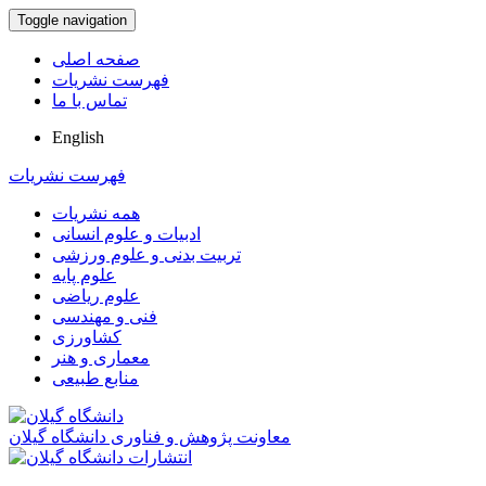
Toggle navigation
صفحه اصلی
فهرست نشریات
تماس با ما
English
فهرست نشریات
همه نشریات
ادبیات و علوم انسانی
تربیت بدنی و علوم ورزشی
علوم پایه
علوم ریاضی
فنی و مهندسی
کشاورزی
معماری و هنر
منابع طبیعی
معاونت پژوهش و فناوری دانشگاه گیلان