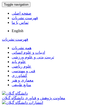
Toggle navigation
صفحه اصلی
فهرست نشریات
تماس با ما
English
فهرست نشریات
همه نشریات
ادبیات و علوم انسانی
تربیت بدنی و علوم ورزشی
علوم پایه
علوم ریاضی
فنی و مهندسی
کشاورزی
معماری و هنر
منابع طبیعی
معاونت پژوهش و فناوری دانشگاه گیلان