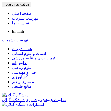
Toggle navigation
صفحه اصلی
فهرست نشریات
تماس با ما
English
فهرست نشریات
همه نشریات
ادبیات و علوم انسانی
تربیت بدنی و علوم ورزشی
علوم پایه
علوم ریاضی
فنی و مهندسی
کشاورزی
معماری و هنر
منابع طبیعی
معاونت پژوهش و فناوری دانشگاه گیلان