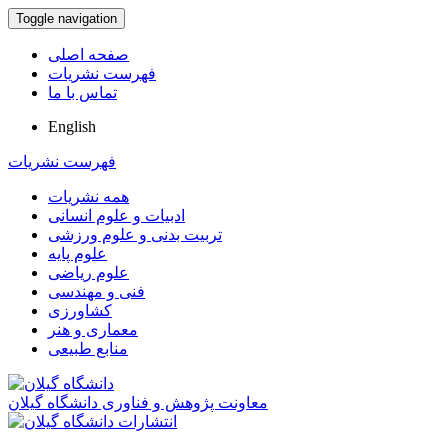
Toggle navigation
صفحه اصلی
فهرست نشریات
تماس با ما
English
فهرست نشریات
همه نشریات
ادبیات و علوم انسانی
تربیت بدنی و علوم ورزشی
علوم پایه
علوم ریاضی
فنی و مهندسی
کشاورزی
معماری و هنر
منابع طبیعی
معاونت پژوهش و فناوری دانشگاه گیلان